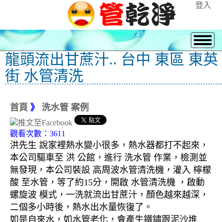
登入
龍頭流出甘蔗汁.. 台中 東區 東英
街 水管清洗
首頁
》
洗水管 案例
觀看次數：3611
洪先生 說家裡熱水變小很多，熱水器都打不起來，
本公司驅車至 洪 公館，進行 洗水管 作業，檢測並
無發現，本公司裝設 高周波水管清洗機，灌入 檸檬
酸 至水管，等了約15分，開啟 水管清洗機 ，啟動
螺旋波 模式，一洗就流出甘蔗汁，顏色越來越深，
二個多小時後，熱水出水量恢復了。
如是自來水，如水管老化，會產生鐵鏽跟泥沙堆