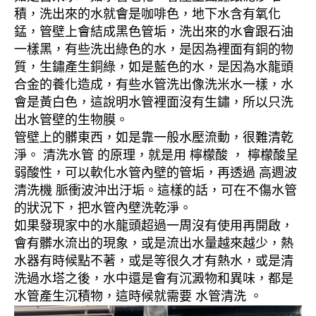
積，洗出來的水就會是咖啡色，地下水含有氧化
錳，管壁上會結成黑色管垢，洗出來的水會跟石油
一樣黑，有些洗出綠色的水，是因為裡面有銅的物
質，生鏽產生銅綠，如是藍色的水，是因為水龍頭
合金的養化造成，有些水管洗出像洗米水一樣，水
會是黃白色，這說明水管裡面沒有生鏽，所以只洗
出水管壁的生物膜。
管壁上的髒東西，如是靠一般水壓流動，很難清乾
淨。 清洗水管 的原理，就是用 檸檬酸 ， 檸檬酸呈
弱酸性，可以軟化水管內壁的管垢，再透過 高週波
清洗機 脈衝波沖出汙垢。這樣的話，可在不傷水管
的狀況下，把水管內壁洗乾淨。
如果發現家中的水龍頭超過一周沒有使用再開啟，
會有髒水流出的現象，或是流出水量越來越少，熱
水器有時候點不著，或是等很久才有熱水，或是清
洗過水塔之後，水中還是會有沉澱物和異味，都是
水管產生沉積物，這時候就需要 水管清洗 。