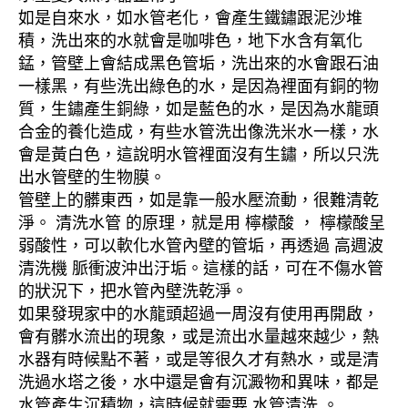
如是自來水，如水管老化，會產生鐵鏽跟泥沙堆
積，洗出來的水就會是咖啡色，地下水含有氧化
錳，管壁上會結成黑色管垢，洗出來的水會跟石油
一樣黑，有些洗出綠色的水，是因為裡面有銅的物
質，生鏽產生銅綠，如是藍色的水，是因為水龍頭
合金的養化造成，有些水管洗出像洗米水一樣，水
會是黃白色，這說明水管裡面沒有生鏽，所以只洗
出水管壁的生物膜。
管壁上的髒東西，如是靠一般水壓流動，很難清乾
淨。 清洗水管 的原理，就是用 檸檬酸 ， 檸檬酸呈
弱酸性，可以軟化水管內壁的管垢，再透過 高週波
清洗機 脈衝波沖出汙垢。這樣的話，可在不傷水管
的狀況下，把水管內壁洗乾淨。
如果發現家中的水龍頭超過一周沒有使用再開啟，
會有髒水流出的現象，或是流出水量越來越少，熱
水器有時候點不著，或是等很久才有熱水，或是清
洗過水塔之後，水中還是會有沉澱物和異味，都是
水管產生沉積物，這時候就需要 水管清洗 。