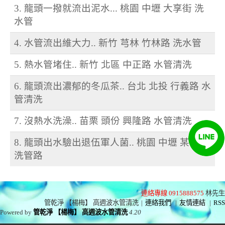
3. 龍頭一撥就流出泥水... 桃園 中壢 大享街 洗
水管
4. 水管流出維大力.. 新竹 芎林 竹林路 洗水管
5. 熱水管堵住.. 新竹 北區 中正路 水管清洗
6. 龍頭流出濃郁的冬瓜茶.. 台北 北投 行義路 水
管清洗
7. 沒熱水洗澡.. 苗栗 頭份 興隆路 水管清洗
8. 龍頭出水驗出退伍軍人菌.. 桃園 中壢 某醫院
洗管路
連絡專線 0915888575
林先生
管乾淨 【楊梅】 高週波水管清洗
|
連絡我們
|
友情連結
|
RSS
Powered by
管乾淨 【楊梅】 高週波水管清洗
4.20