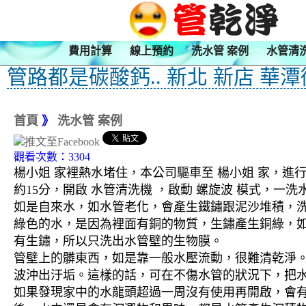
費用計算
線上預約
洗水管 案例
水管清
管路都是碳酸鈣.. 新北 新店 華
首頁
》
洗水管 案例
觀看次數：3304
楊小姐 家裡熱水堵住，本公司驅車至 楊小姐 家，進
約15分，開啟 水管清洗機 ，啟動 螺旋波 模式，
如是自來水，如水管老化，會產生鐵鏽跟泥沙堆積，
綠色的水，是因為裡面有銅的物質，生鏽產生銅綠，
有生鏽，所以只洗出水管壁的生物膜。
管壁上的髒東西，如是靠一般水壓流動，很難清乾淨。 
波沖出汙垢。這樣的話，可在不傷水管的狀況下，把
如果發現家中的水龍頭超過一周沒有使用再開啟，會