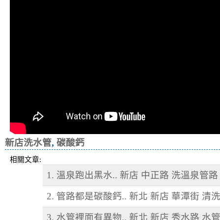
新店洗水管
,
碳酸鈣
相關文章:
1. 溫泉跑出黑水.. 新店 中正路 洗溫泉管路
2. 管路都是碳酸鈣.. 新北 新店 華潭街 清
3. 水管裡面有異物.. 新北 新店 秀水路 水