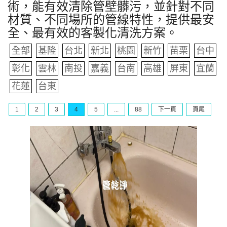
術，能有效清除管壁髒污，並針對不同
材質、不同場所的管線特性，提供最安
全、最有效的客製化清洗方案。
全部
基隆
台北
新北
桃園
新竹
苗栗
台中
彰化
雲林
南投
嘉義
台南
高雄
屏東
宜蘭
花蓮
台東
1
2
3
4
5
...
88
下一頁
頁尾