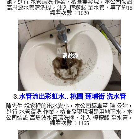
館，進行 水管清洗 作業，檢查無發現，本公司裝設
高周波水管清洗機，注入 檸檬酸 至水管，等了約15
觀看次數：1620
分，開啟 水管清洗機 ，啟動 螺旋波 模式，一洗水管
就流出泥水，顏色越來越深，看起來就像仙草茶，兩
個多小時後，出水變乾淨熱水出水量也恢復了。 如
是自來水，如水管老化，會產生鐵鏽跟泥沙堆積，洗
出來的水就會是咖啡色，地下水含有氧化錳，管壁上
會結成黑色管垢，洗出來的水會跟石油一樣黑，有些
洗出綠色的水，是因為裡面有銅的物質，生鏽產生銅
綠，如是藍色的水，...
3.
水管流出彩虹水.. 桃園 蓮埔街 洗水管
陳先生 說家裡的出水變小，本公司驅車至 陳 公館，
進行 水管清洗 作業，檢查發現現場是用地下水，本
公司裝設 高周波水管清洗機，注入 檸檬酸 至水管，
觀看次數：1465
等了約15分，開啟 水管清洗機 ，啟動 螺旋波 模式，
一洗水管就流出黑水，一下變成棕色綠色，看起來就
像彩虹水，四個多小時後，出水變乾淨熱水出水也恢