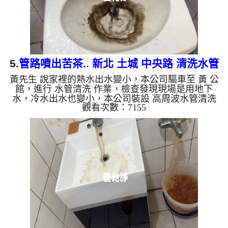
5.
管路噴出苦茶.. 新北 土城 中央路 清洗水管
黃先生 說家裡的熱水出水變小，本公司驅車至 黃 公
館，進行 水管清洗 作業，檢查發現現場是用地下
水，冷水出水也變小，本公司裝設 高周波水管清洗
觀看次數：7155
機，注入 檸檬酸 至水管，等了約15分，開啟 水管清
洗機 ，啟動 螺旋波 模式，一洗水管就流出黑水，看
起來就像苦茶，四個多小時後，出水變乾淨熱水出水
量也恢復了。 如是自來水，如水管老化，會產生鐵
鏽跟泥沙堆積，洗出來的水就會是咖啡色，地下水含
有氧化錳，管壁上會結成黑色管垢，洗出來的水會跟
石油一樣黑，有些洗出綠色的水，是因為裡面有銅的
物質，生鏽產生銅綠，...