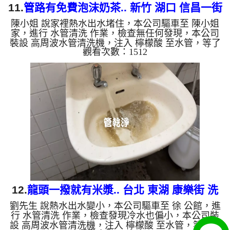
11.
管路有免費泡沫奶茶.. 新竹 湖口 信昌一街
陳小姐 說家裡熱水出水堵住，本公司驅車至 陳小姐
清洗水管
家，進行 水管清洗 作業，檢查無任何發現，本公司
裝設 高周波水管清洗機，注入 檸檬酸 至水管，等了
觀看次數：1512
約15分，開啟 水管清洗機 ，啟動 螺旋波 模式，一洗
水管就流出白色髒水，顏色越來越深，看起來就像泡
沫奶茶，兩個多小時後，出水變乾淨熱出水量也變大
了。 如是自來水，如水管老化，會產生鐵鏽跟泥沙
堆積，洗出來的水就會是咖啡色，地下水含有氧化
錳，管壁上會結成黑色管垢，洗出來的水會跟石油一
樣黑，有些洗出綠色的水，是因為裡面有銅的物質，
生鏽產生銅綠，如是...
12.
龍頭一撥就有米漿.. 台北 東湖 康樂街 洗
劉先生 說熱水出水變小，本公司驅車至 徐 公館，進
水管
行 水管清洗 作業，檢查發現冷水也偏小，本公司裝
設 高周波水管清洗機，注入 檸檬酸 至水管，等了約