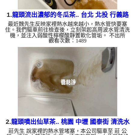
1.
龍頭流出濃郁的冬瓜茶.. 台北 北投 行義路
最近魏先生反映家裡熱水越來越小，熱水管快要塞
水管清洗
住。我們驅車前往檢查後，立刻架起高周波水管清洗
機，並注入弱酸性檸檬酸靜置軟化管垢。 不出所
觀看次數：1489
料，螺旋波模式一啟動，原本透明的水瞬間變成濃郁
的「冬瓜茶」！這就是長年累積在管壁的泥沙與鐵
鏽。經過兩個多小時的奮戰，水流終於從汙濁轉為清
澈，熱水也恢復了往日的出水量。 為什麼水管需要
定期「大掃除」？ 管壁髒汙靠一般水壓難以清除，
不同的水質也會產生不同的「色彩反應」： 咖啡色
（鐵鏽/泥沙）： 常見於自來水管線老化。 石油黑
（氧...
2.
龍頭噴出仙草茶.. 桃園 中壢 國泰街 清洗水
莊先生 說家裡的熱水管堵塞，本公司驅車至 莊 公
管