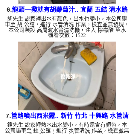
6.
龍頭一撥就有胡蘿蔔汁.. 宜蘭 五結 清水路
胡先生 說家裡出水有顏色，出水也變小，本公司驅
洗水管
車至 胡 公館，進行 水管清洗 作業，檢查並無發現，
本公司裝設 高周波水管清洗機，注入 檸檬酸 至水
觀看次數：1522
管，等了約15分，開啟 水管清洗機 ，啟動 螺旋波 模
式，一洗水管就流出鐵鏽水，看起來像是胡蘿蔔汁，
兩個多小時後，出水變乾淨出水量也變大了。 如是
自來水，如水管老化，會產生鐵鏽跟泥沙堆積，洗出
來的水就會是咖啡色，地下水含有氧化錳，管壁上會
結成黑色管垢，洗出來的水會跟石油一樣黑，有些洗
出綠色的水，是因為裡面有銅的物質，生鏽產生銅
綠，如是藍色的水，是...
7.
管路噴出西米露.. 新竹 竹北 十興路 水管清
鍾先生 說家裡熱水出水變小，有時還會有顏色，本
洗
公司驅車至 鍾 公館，進行 水管清洗 作業，檢查並無