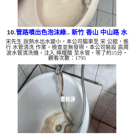
10.
管路噴出色泡沫綠.. 新竹 香山 中山路 水
宋先生 說熱水出水變小，本公司驅車至 宋 公館，進
管清洗
行 水管清洗 作業，檢查並無發現，本公司裝設 高周
波水管清洗機，注入 檸檬酸 至水管，等了約15分，
觀看次數：1795
開啟 水管清洗機 ，啟動 螺旋波 模式，一洗水管就流
出綠色泡沫髒水，看起來就像是泡沫綠查，兩個多小
時後，出水變乾淨出水量也變大了。 如是自來水，
如水管老化，會產生鐵鏽跟泥沙堆積，洗出來的水就
會是咖啡色，地下水含有氧化錳，管壁上會結成黑色
管垢，洗出來的水會跟石油一樣黑，有些洗出綠色的
水，是因為裡面有銅的物質，生鏽產生銅綠，如是藍
色的水，是因為水...