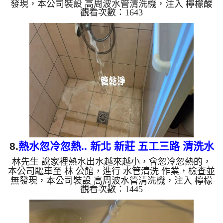
發現，本公司裝設 高周波水管清洗機，注入 檸檬酸
觀看次數：1643
至水管，等了約15分，開啟 水管清洗機 ，啟動 螺旋
波 模式，一洗水管就流出泡沫水，忽然變成土色髒
水，還噴出西米露，兩個多小時後，熱水出水量恢復
正常了。 如是自來水，如水管老化，會產生鐵鏽跟
泥沙堆積，洗出來的水就會是咖啡色，地下水含有氧
化錳，管壁上會結成黑色管垢，洗出來的水會跟石油
一樣黑，有些洗出綠色的水，是因為裡面有銅的物
質，生鏽產生銅綠，如...
8.
熱水忽冷忽熱.. 新北 新莊 五工三路 清洗水
林先生 說家裡熱水出水越來越小，會忽冷忽熱的，
管
本公司驅車至 林 公館，進行 水管清洗 作業，檢查並
無發現，本公司裝設 高周波水管清洗機，注入 檸檬
觀看次數：1445
酸 至水管，等了約15分，開啟 水管清洗機 ，啟動 螺
旋波 模式，一洗水管就流出泡沫水，源源不絕，兩
個多小時後，熱水出水量恢復了。 如是自來水，如
水管老化，會產生鐵鏽跟泥沙堆積，洗出來的水就會