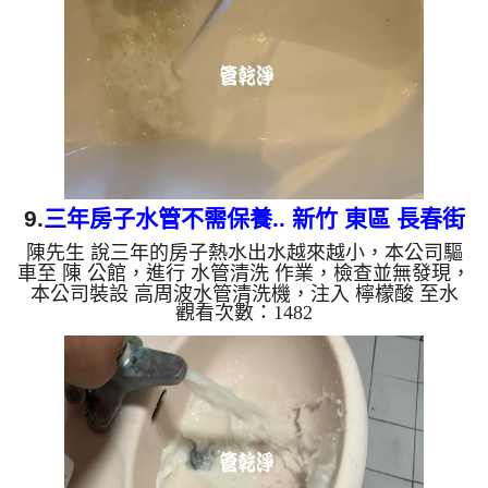
是咖啡色，地下水含有氧化錳，管壁上會結成黑色管
垢，洗出來的水會跟石油一樣黑，有些洗出綠色的
水，是因為裡面有銅的物質，生鏽產生銅綠，如是藍
色的水，是因為水龍頭...
9.
三年房子水管不需保養.. 新竹 東區 長春街
陳先生 說三年的房子熱水出水越來越小，本公司驅
洗水管
車至 陳 公館，進行 水管清洗 作業，檢查並無發現，
本公司裝設 高周波水管清洗機，注入 檸檬酸 至水
觀看次數：1482
管，等了約15分，開啟 水管清洗機 ，啟動 螺旋波 模
式，一洗水管就流出泡沫髒水，髒水源源不絕，兩個
多小時後，出水量恢復了。 如是自來水，如水管老
化，會產生鐵鏽跟泥沙堆積，洗出來的水就會是咖啡
色，地下水含有氧化錳，管壁上會結成黑色管垢，洗
出來的水會跟石油一樣黑，有些洗出綠色的水，是因
為裡面有銅的物質，生鏽產生銅綠，如是藍色的水，
是因為水龍頭合金的...