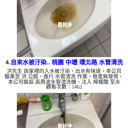
復了。 如是自來水，如水管老化，會產生鐵鏽跟泥
沙堆積，洗出來的水就會是咖啡色，地下水含有氧化
錳，管壁上會結成黑色管垢，洗出來的水會跟石油一
樣黑，有些洗出綠色的水，是因為裡面有銅的物質，
生鏽產生銅綠，如...
4.
自來水被汙染.. 桃園 中壢 環北路 水管清洗
洪先生 說家裡的入水被汙染，出水有味道，本公司
驅車至 洪 公館，進行 水管清洗 作業，檢查無發現，
本公司裝設 高周波水管清洗機，注入 檸檬酸 至水
觀看次數：1462
管，等了約15分，開啟 水管清洗機 ，啟動 螺旋波 模
式，一洗水管就流出黃水，一下變成綠色，看起來就
像蔬果汁，兩個多小時後，出水變乾淨熱水出水也沒
味道了。 如是自來水，如水管老化，會產生鐵鏽跟
泥沙堆積，洗出來的水就會是咖啡色，地下水含有氧
化錳，管壁上會結成黑色管垢，洗出來的水會跟石油
一樣黑，有些洗出綠色的水，是因為裡面有銅的物
質，生鏽產生銅綠，如...