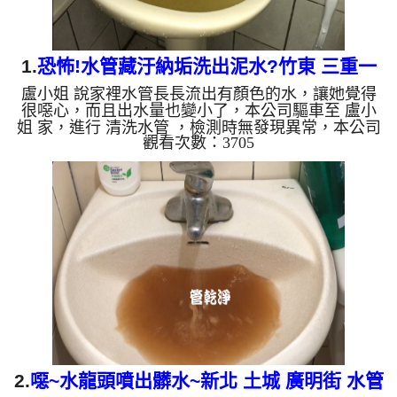
1.
恐怖!水管藏汙納垢洗出泥水?竹東 三重一
盧小姐 說家裡水管長長流出有顏色的水，讓她覺得
路 清洗水管
很噁心，而且出水量也變小了，本公司驅車至 盧小
姐 家，進行 清洗水管 ，檢測時無發現異常，本公司
觀看次數：3705
架起 高周波水管清洗機，注入 檸檬酸液 至水管裡
面，等了約25分，開啟 水管清洗機 ，開啟 周波 模
式，開始把水管內的污垢及異物沖出來，一開始就噴
出黃黃的髒水，源源不絕，盧小姐看得花容失色，清
洗約一小時後，盧小姐 很高興可以正常用水了!! 如是
自來水，如水管老化，會產生鐵鏽跟泥沙堆積，洗出
來的水就會是咖啡色，地下水含有氧化錳，管壁上會
結成黑色管垢，洗...
2.
噁~水龍頭噴出髒水~新北 土城 廣明街 水管