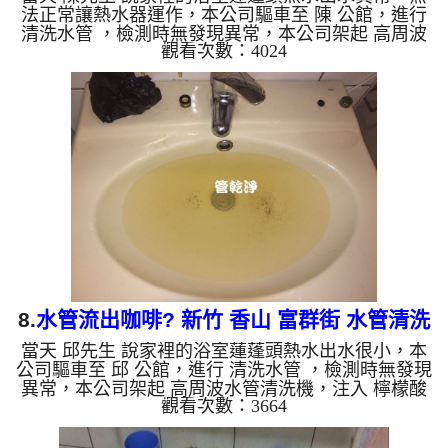
法正常讓熱水器運作，本公司驅車至 陳 公館，進行
清洗水管 ，檢測時無發現異常，本公司架起 高周波
觀看次數：4024
水管清洗機，注入 檸檬酸液 至水管裡面，等了約25
分，開啟 水管清洗機 ，開啟 微氣泡 模式，開始把水
管內的污垢及異物沖出來，一開始水管就噴出黃黃的
髒水，噴出看起來像咖啡，陳先生看到都說不出話，
清洗約一小時後，陳先生 很高興有熱水可以洗澡了!!
如是自來水，如水管老化，會產生鐵鏽跟泥沙堆積，
洗出來的水就會是咖啡色，地下水含有氧化錳，管壁
上會結成黑...
8.
水管流出咖啡? 新竹 香山 富群街 水管清洗
當天 邱先生 說家裡的浴室蓮蓬頭熱水出水很小，本
公司驅車至 邱 公館，進行 清洗水管 ，檢測時無發現
異常，本公司架起 高周波水管清洗機，注入 檸檬酸
觀看次數：3664
液 至水管裡面，等了約20分，開啟 水管清洗機 ，開
啟 水槌 模式，開始把水管內的污垢及異物沖出來，
一開始水管就噴出黃色的髒水，一下噴出像是咖啡的