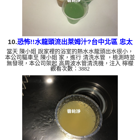
錳，管壁上會結...
10.
恐怖!!水龍頭流出萊姆汁?台中北區 忠太
當天 陳小姐 說家裡的浴室的熱水水龍頭出水很小，
東路 清洗水管
本公司驅車至 陳小姐 家，進行 清洗水管 ，檢測時並
無發現，本公司架起 高周波水管清洗機，注入 檸檬
觀看次數：3882
酸液 至水管裡面，等候約25分，開啟 水管清洗機 ，
開啟 週波脈衝 模式，要把水管內的污垢及異物沖出
來，一開始水管就噴出綠色的髒水，像是萊姆汁一
樣，水面上還有一層油，慢慢轉成黃色，看得陳小姐
花容失色，清洗約一小時後，陳小姐 很高興有熱水
可以使用了!! 如是自來水，如水管老化，會產生鐵鏽
跟泥沙堆積，洗出來的水就會是咖啡色，地下水含有
氧化錳，管壁上...