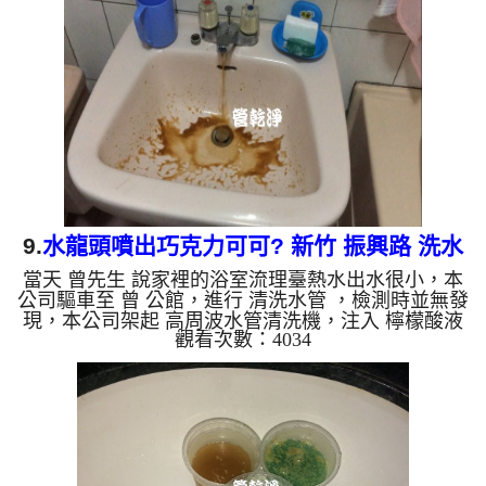
髒水，抹布上還一層厚厚的異物，邱先生看到都不敢
領教，清洗約一小時後，邱先生 很高興可以洗熱水
澡了!! 如是自來水，如水管老化，會產生鐵鏽跟泥沙
堆積，洗出來的水就會是咖啡色，地下水含有氧化
錳，管壁上會結...
9.
水龍頭噴出巧克力可可? 新竹 振興路 洗水
當天 曾先生 說家裡的浴室流理臺熱水出水很小，本
管
公司驅車至 曾 公館，進行 清洗水管 ，檢測時並無發
現，本公司架起 高周波水管清洗機，注入 檸檬酸液
觀看次數：4034
至水管裡面，等候約15分，開啟 水管清洗機 ，開啟
週波脈衝 模式，要把水管內的污垢及異物沖出來，
一開始水管就噴出黃色的髒水，沒多久噴出咖啡色的
髒水，像是巧克力可可一樣，曾先生看到都嚇了一
跳，清洗約一小時後，曾先生 很高興熱水可以正常
使用了!! 如是自來水，如水管老化，會產生鐵鏽跟泥
沙堆積，洗出來的水就會是咖啡色，地下水含有氧化