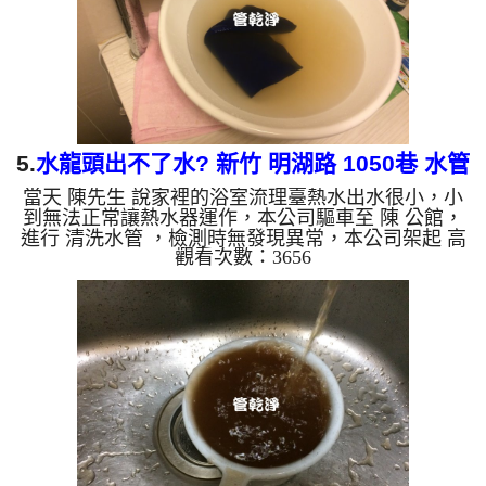
管壁上會結成...
5.
水龍頭出不了水? 新竹 明湖路 1050巷 水管
當天 陳先生 說家裡的浴室流理臺熱水出水很小，小
清洗
到無法正常讓熱水器運作，本公司驅車至 陳 公館，
進行 清洗水管 ，檢測時無發現異常，本公司架起 高
觀看次數：3656
周波水管清洗機，注入 檸檬酸液 至水管裡面，等了
約15分，開啟 水管清洗機 ，開啟 微氣泡 模式，開始
把水管內的污垢及異物沖出來，一開始水管洗不出東
西，沒想到沒多久就噴出黃黃的髒水，陳先生看到鬆
了一口氣，清洗約一小時後，陳先生 很高興有熱水
可以用了!! 如是自來水，如水管老化，會產生鐵鏽跟
泥沙堆積，洗出來的水就會是咖啡色，地下水含有氧
化錳，管壁上...