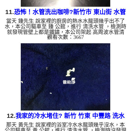
11.
恐怖！水管洗出咖啡?新竹市 東山街 水管
當天 鍾先生 說家裡的廚房的熱水水龍頭幾乎出不了
清洗
水，本公司驅車至 鍾 公館，進行 清洗水管 ，檢測時
就發現管壁上都是鐵鏽，本公司架起 高周波水管清
觀看次數：3667
洗機，注入 檸檬酸液 至水管裡面，等候約20分，開
啟 水管清洗機 ，開啟 週波脈衝 模式，要把水管內的
污垢及異物沖出來，一開始水管就噴出咖啡色的髒
水，水面上還有一層油，看得鍾先生倒退三步，清洗
約一小時後，鍾先生 很高興有熱水可以使用了!! 如是
自來水，如水管老化，會產生鐵鏽跟泥沙堆積，洗出
來的水就會是咖啡色，地下水含有氧化錳，管壁上會
結成黑色管垢...
12.
我家的冷水堵住? 新竹 竹東 中豐路 洗水
那天 黃先生 說家裡的浴室冷水水龍頭幾乎沒水，本
管
公司驅車至 黃 公館，進行 清洗水管 ，檢測時沒發現