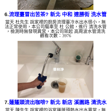
6.
流理臺冒出苦茶? 新北 中和 連勝街 洗水管
當天 杜先生 說家裡的廚房流理臺冷水出水很小，無
法正常使用，本公司驅車至 杜 公館，進行 清洗水管
，檢測時無發現異常，本公司架起 高周波水管清洗
觀看次數：3976
機，注入 檸檬酸液 至水管裡面，等了約20分，開
啟 水管清洗機 ，開啟 微氣泡 模式，開始把水管內的
污垢及異物沖出來，一開始水管就噴出灰灰的髒水，
噴出看起來像苦茶，杜先生傻眼，清洗約一小時後，
杜先生 很高興有水可以用了!! 如是自來水，如水管老
化，會產生鐵鏽跟泥沙堆積，洗出來的水就會是咖啡
色，地下水含有氧化錳，管壁上會結成黑色管垢，洗
出來的水會跟...
7.
蓮蓬頭流出咖啡? 新北 新店 溪園路 清洗水
當天 陳先生 說家裡的浴室蓮蓬頭熱水出水異常，無
管