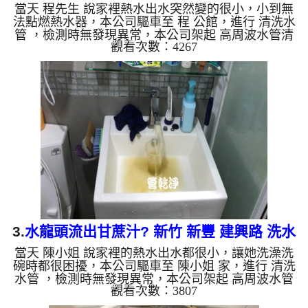
當天 程先生 說家裡熱水出水突然變的很小，小到無
清洗
法點燃熱水器，本公司驅車至 程 公館，進行 清洗水
管 ，檢測時無發現異常，本公司架起 高周波水管清
觀看次數：4267
洗機，注入 檸檬酸液 至水管裡面，等了約20分，開
啟 水管清洗機 ，開啟 周波 模式，開始把水管內的污
垢及異物沖出來，一開始就噴出黃黃的髒水，源源不
絕，程先生覺得相當噁心，清洗約一小時後，程先
生 很高興熱水恢復正常了!! 如是自來水，如水管老
化，會產生鐵鏽跟泥沙堆積，洗出來的水就會是咖啡
色，地下水含有氧化錳，管壁上會結成黑色管垢，洗
出來的水會跟石...
3.
水龍頭流出甘蔗汁? 新竹 新豐 建興路 洗水
當天 陳小姐 說家裡的熱水出水都很小，讓她洗澡洗
管
碗時都很困擾，本公司驅車至 陳小姐 家，進行 清洗
水管 ，檢測時無發現異常，本公司架起 高周波水管
觀看次數：3807
清洗機，注入 檸檬酸液 至水管裡面，等了約15分，
開啟 水管清洗機 ，開啟 周波 模式，開始把水管內的