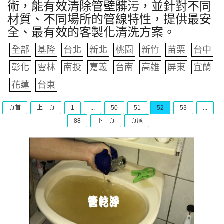
術，能有效清除管壁髒污，並針對不同
材質、不同場所的管線特性，提供最安
全、最有效的客製化清洗方案。
全部
基隆
台北
新北
桃園
新竹
苗栗
台中
彰化
雲林
南投
嘉義
台南
高雄
屏東
宜蘭
花蓮
台東
頁首
上一頁
1
...
50
51
52
53
...
88
下一頁
頁尾