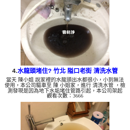
污垢及異物沖出來，一開始水管就噴出黃黃的髒水，
越洗就越髒，如影片，陳小姐看到都膽顫心驚，越洗
顏色就越深，清洗約一小時後，陳小姐 終於可以痛
快洗個熱水澡了!! 如是自來水，如水管老化，會產生
鐵鏽跟泥沙堆積，洗出來的水就會是咖啡色，地下水
含有氧化錳，...
4.
水龍頭堵住? 竹北 隘口老街 清洗水管
當天 陳小姐 說家裡的水龍頭出水都很小，小到無法
使用，本公司驅車至 陳 小姐家，進行 清洗水管 ，檢
測發現是因為地下水垢堵住管路引起，本公司架起
觀看次數：3666
高周波水管清洗機，注入 檸檬酸液 至水管裡面，等
了約25分，開啟 水管清洗機 ，開啟 水槌 模式，開始
把水管內的污垢及異物沖出來，一開始就洗出黑水，
沒想到越洗越髒，就像是苦茶一樣，陳小姐下得花容
失色，清洗約三小時後，陳小姐 很高興有水可以用
了!! 如是自來水，如水管老化，會產生鐵鏽跟泥沙堆
積，洗出來的水就會是咖啡色，地下水含有氧化錳，