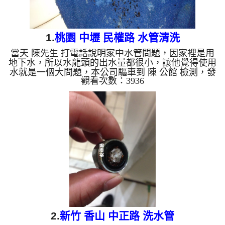
1.
桃園 中壢 民權路 水管清洗
當天 陳先生 打電話說明家中水管問題，因家裡是用
地下水，所以水龍頭的出水量都很小，讓他覺得使用
水就是一個大問題，本公司驅車到 陳 公館 檢測，發
觀看次數：3936
現管路中有很多塊狀東西，本公司迅速架設 管路清
洗機 ，開始 清洗水管 ，髒水從水龍頭流出，有很多
一塊塊小石頭，從水龍頭不斷的冒出來，如下圖及影
片，客戶 陳先生 看到家裡水管怎麼有這麼多東西，
覺得不可思議， 水管清洗 約兩個小時後，出水也無
顏色了，也沒有髒東西掉出來了，陳先生 能正常用
水了。 清洗水管, 水管清洗, 洗水管, 熱水管堵...
2.
新竹 香山 中正路 洗水管