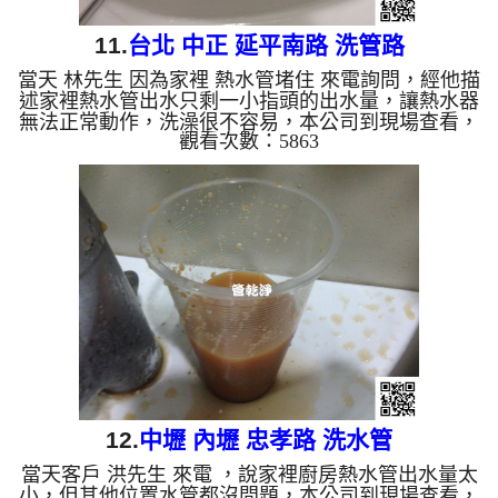
11.
台北 中正 延平南路 洗管路
當天 林先生 因為家裡 熱水管堵住 來電詢問，經他描
述家裡熱水管出水只剩一小指頭的出水量，讓熱水器
無法正常動作，洗澡很不容易，本公司到現場查看，
觀看次數：5863
發現管壁內密密麻麻的管垢，本公司架設 管路清洗
機 ，開始 清洗水管 ，髒水一直從水龍頭流出，而且
一直噴出泡沫狀的水，如下圖及影片，客戶 林先生
看了下一跳，很像肥皂水， 水管清洗 約兩個小時
後，熱水管已正常出水，林先生 總算能洗個舒服的
熱水澡了。 清洗水管, 水管清洗, 洗水管, 熱水管堵塞,
熱水忽冷忽熱, 洗管路 ...
12.
中壢 內壢 忠孝路 洗水管
當天客戶 洪先生 來電 ，說家裡廚房熱水管出水量太
小，但其他位置水管都沒問題，本公司到現場查看，