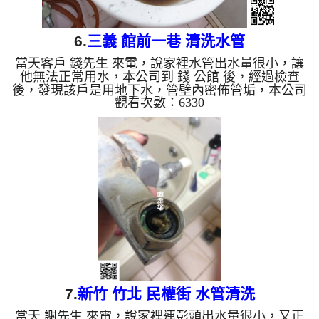
6.
三義 館前一巷 清洗水管
當天客戶 錢先生 來電，說家裡水管出水量很小，讓
他無法正常用水，本公司到 錢 公館 後，經過檢查
後，發現該戶是用地下水，管壁內密佈管垢，本公司
觀看次數：6330
架設 管路清洗機 ，開始 清洗水管 ，黑水一直從水龍
頭流出，如下圖及影片，客戶 錢先生 看了覺得很誇
張，這狀況造成了管路數度堵塞，本公司改以特殊工
法處理 水管清洗 約四個小時後，出水量正常，錢先
生 能正常的用水了。 清洗水管, 水管清洗, 洗水管,
熱水管堵塞, 熱水忽冷忽熱, 洗管路 ...
7.
新竹 竹北 民權街 水管清洗
當天 謝先生 來電，說家裡連彭頭出水量很小，又正