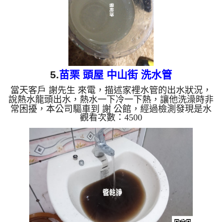
5.
苗栗 頭屋 中山街 洗水管
當天客戶 謝先生 來電，描述家裡水管的出水狀況，
說熱水龍頭出水，熱水一下冷一下熱，讓他洗澡時非
常困擾，本公司驅車到 謝 公館，經過檢測發現是水
觀看次數：4500
管管壁內太多堵塞物，本公司架設 管路清洗機 ，開
始 清洗水管 ，髒水從水龍頭流出，如下圖，客戶 謝
先生 覺得很奇怪，怎麼水上浮著一層油汙， 水管清
洗 約三個小時後，出水量正常，謝先生 能痛快的洗
澡了。 清洗水管, 水管清洗, 洗水管, 熱水管堵塞, 熱
水忽冷忽熱, 洗管路 ...