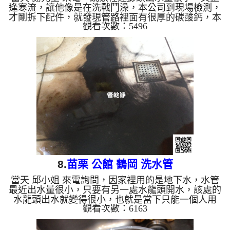
逢寒流，讓他像是在洗戰鬥澡，本公司到現場檢測，
才剛拆下配件，就發現管路裡面有很厚的碳酸鈣，本
觀看次數：5496
公司架設 管路清洗機 ，開始 清洗水管 ，髒水一直從
水龍頭流出，水很油膩，而且水面上還有不少油汙在
漂浮，如下圖，客戶 謝先生 很訝異，直說怎麼這麼
誇張， 水管清洗 約兩個小時後，出水量正常，謝先
生 能快樂的洗熱水澡了。 清洗水管, 水管清洗, 洗水
管, 熱水管堵塞, 熱水忽冷忽熱, 洗管路 ...
8.
苗栗 公館 鶴岡 洗水管
當天 邱小姐 來電詢問，因家裡用的是地下水，水管
最近出水量很小，只要有另一處水龍頭開水，該處的
水龍頭出水就變得很小，也就是當下只能一個人用
觀看次數：6163
水，讓他覺得相當不便，於是本公司到現場檢測，判
斷是冷水管內水管堵塞，二話不說，本公司架設 管
路清洗機 ，開始 清洗水管 ，髒水一直從水龍頭流