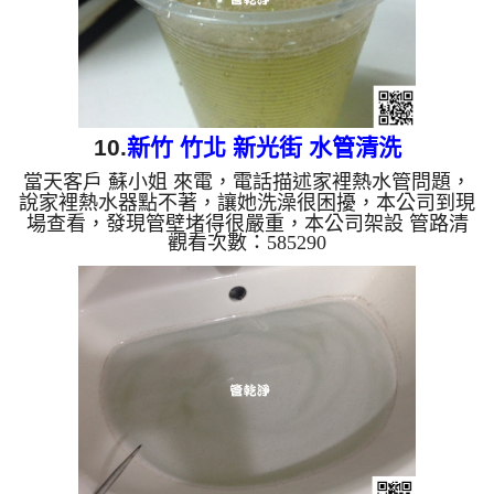
10.
新竹 竹北 新光街 水管清洗
當天客戶 蘇小姐 來電，電話描述家裡熱水管問題，
說家裡熱水器點不著，讓她洗澡很困擾，本公司到現
場查看，發現管壁堵得很嚴重，本公司架設 管路清
觀看次數：585290
洗機 ，開始 清洗水管 ，泡泡水一直從水龍頭流出，
很像泡沫紅茶，而且還有黃黃的顏色，如下圖及影
片，客戶 蘇小姐 看到才明白，原來管路裡面這麼嚴
重， 水管清洗 約兩個小時後，熱水器正常運行，蘇
小姐 能洗個舒服的熱水澡了。 清洗水管, 水管清洗,
洗水管, 熱水管堵塞, 熱水忽冷忽熱, 洗管路 ...