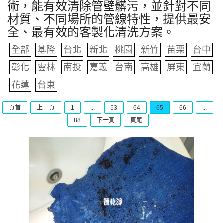
術，能有效清除管壁髒污，並針對不同
材質、不同場所的管線特性，提供最安
全、最有效的客製化清洗方案。
全部
基隆
台北
新北
桃園
新竹
苗栗
台中
彰化
雲林
南投
嘉義
台南
高雄
屏東
宜蘭
花蓮
台東
頁首
上一頁
1
...
63
64
65
66
...
88
下一頁
頁尾