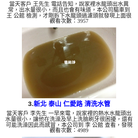
當天客戶 王先生 電話告知，說家裡水龍頭出水異
常，出水量很小，而且也會有味道，本公司驅車到
王 公館 檢測，才剛拆下水龍頭過濾頭就發現上面很
觀看次數：3957
多異物在上面，本公司架設 管路清洗機 ，開始 清洗
水管 ，黃水及異物從水龍頭流出，而且還帶有小石
頭一直狂噴，如下圖及影片，客戶 王先生 看到都嚇
了一跳，水管宛如聚寶盆般的， 水管清洗 約兩個小
時後，出水不會再有髒東西掉出來了，王先生 可安
心用水了。 清洗水管, 水管清洗, 洗水管, 熱水管堵塞,
熱水忽冷忽熱 ...
3.
新北 泰山 仁愛路 清洗水管
當天客戶 李先生 一早來電，說家裡的熱水水龍頭出
水量很小，讓他在洗澡及早上洗臉刷牙很困擾，還有
可能洗澡因此而感冒，本公司到 李 公館 查看，發現
觀看次數：4989
管路中很多鐵鏽及爛泥，本公司架設 管路清洗機 ，
開始 清洗水管 ，黃水從水龍頭流出，而且還帶有一