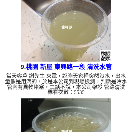
出，很像青草茶，而且還有帶有黑黑的顏色，如下圖
及影片，客戶 邱小姐 看到都傻了， 水管清洗 約三個
小時後，出水量正常，邱小姐 能正常用水了。 清洗
水管, 水管清洗, 洗水管, 熱水管堵塞, 熱水忽冷忽...
9.
桃園 新屋 東興路一段 清洗水管
當天客戶 謝先生 來電，說昨天家裡突然沒水，出水
量像是用滴的，於是本公司到現場檢測，判斷是冷水
管內有異物堵塞，二話不說，本公司架設 管路清洗
觀看次數：5535
機 ，開始 清洗水管 ，髒水一直從水龍頭流出，很像
檸檬茶，而且還有黃黃的顏色，如下圖及影片，客戶
謝先生 看到都不知道該說什麼，研判管路裡面是碳
酸鈣過多導致堵塞， 水管清洗 約兩個小時後，出水
量正常，謝先生能正常用水了。 清洗水管, 水管清洗,
洗水管, 熱水管堵塞, 熱水忽冷忽熱, 洗管路 ...