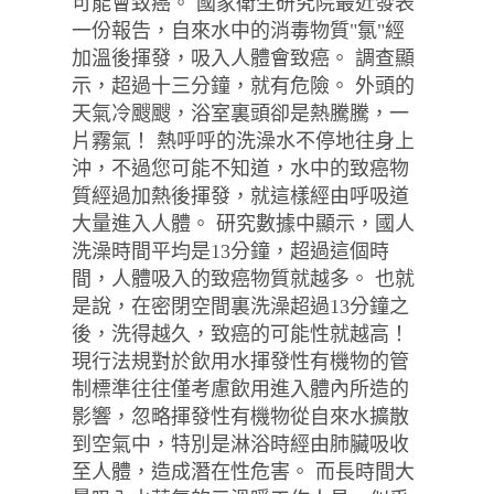
可能會致癌。 國家衛生研究院最近發表
一份報告，自來水中的消毒物質"氯"經
加溫後揮發，吸入人體會致癌。 調查顯
示，超過十三分鐘，就有危險。 外頭的
天氣冷颼颼，浴室裏頭卻是熱騰騰，一
片霧氣！ 熱呼呼的洗澡水不停地往身上
沖，不過您可能不知道，水中的致癌物
質經過加熱後揮發，就這樣經由呼吸道
大量進入人體。 研究數據中顯示，國人
洗澡時間平均是13分鐘，超過這個時
間，人體吸入的致癌物質就越多。 也就
是說，在密閉空間裏洗澡超過13分鐘之
後，洗得越久，致癌的可能性就越高！
現行法規對於飲用水揮發性有機物的管
制標準往往僅考慮飲用進入體內所造的
影響，忽略揮發性有機物從自來水擴散
到空氣中，特別是淋浴時經由肺臟吸收
至人體，造成潛在性危害。 而長時間大