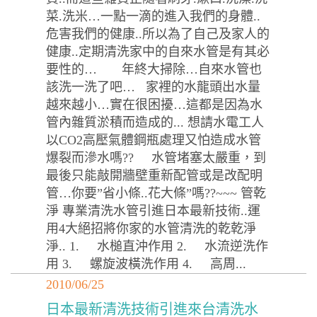
菜.洗米…一點一滴的進入我們的身體..
危害我們的健康..所以為了自己及家人的
健康..定期清洗家中的自來水管是有其必
要性的… 年終大掃除…自來水管也
該洗一洗了吧… 家裡的水龍頭出水量
越來越小…實在很困擾…這都是因為水
管內雜質淤積而造成的... 想請水電工人
以CO2高壓氣體鋼瓶處理又怕造成水管
爆裂而滲水嗎?? 水管堵塞太嚴重，到
最後只能敲開牆壁重新配管或是改配明
管…你要”省小條..花大條”嗎??~~~ 管乾
淨 專業清洗水管引進日本最新技術..運
用4大絕招將你家的水管清洗的乾乾淨
淨.. 1. 水槌直沖作用 2. 水流逆洗作
用 3. 螺旋波橫洗作用 4. 高周...
2010/06/25
日本最新清洗技術引進來台清洗水