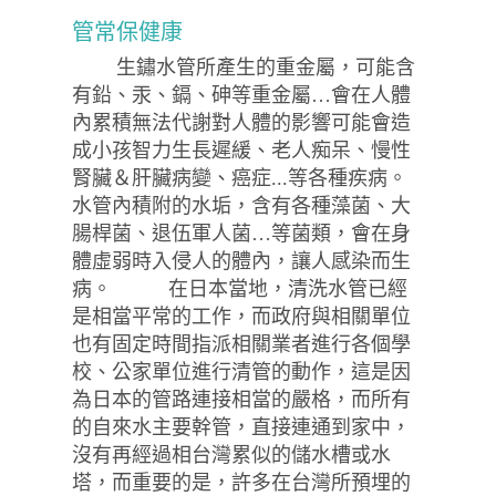
管常保健康
生鏽水管所產生的重金屬，可能含
有鉛、汞、鎘、砷等重金屬…會在人體
內累積無法代謝對人體的影響可能會造
成小孩智力生長遲緩、老人痴呆、慢性
腎臟＆肝臟病變、癌症...等各種疾病。
水管內積附的水垢，含有各種藻菌、大
腸桿菌、退伍軍人菌…等菌類，會在身
體虛弱時入侵人的體內，讓人感染而生
病。 在日本當地，清洗水管已經
是相當平常的工作，而政府與相關單位
也有固定時間指派相關業者進行各個學
校、公家單位進行清管的動作，這是因
為日本的管路連接相當的嚴格，而所有
的自來水主要幹管，直接連通到家中，
沒有再經過相台灣累似的儲水槽或水
塔，而重要的是，許多在台灣所預埋的