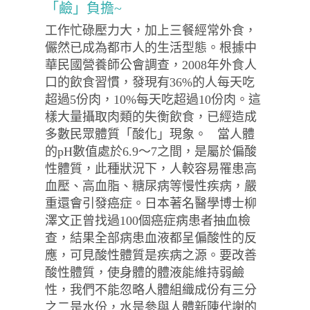
「鹼」負擔~
工作忙碌壓力大，加上三餐經常外食，
儼然已成為都市人的生活型態。根據中
華民國營養師公會調查，2008年外食人
口的飲食習慣，發現有36%的人每天吃
超過5份肉，10%每天吃超過10份肉。這
樣大量攝取肉類的失衡飲食，已經造成
多數民眾體質「酸化」現象。 當人體
的pH數值處於6.9～7之間，是屬於偏酸
性體質，此種狀況下，人較容易罹患高
血壓、高血脂、糖尿病等慢性疾病，嚴
重還會引發癌症。日本著名醫學博士柳
澤文正曾找過100個癌症病患者抽血檢
查，結果全部病患血液都呈偏酸性的反
應，可見酸性體質是疾病之源。要改善
酸性體質，使身體的體液能維持弱鹼
性，我們不能忽略人體組織成份有三分
之二是水份，水是參與人體新陳代謝的