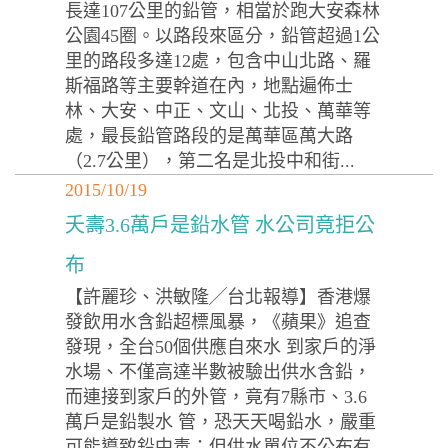
長達107公里的鉛管，相當於跑大安森林
公園45圈。以路段來區分，鉛管超過1公
里的路段多達12處，包含中山北路、羅
斯福路等主要幹道在內，地點遍佈士
林、大安、中正、文山、北投、萬華等
處，最長鉛管路段的是萬華區萬大路
（2.7公里），第二名是北投中和街...
2015/10/19
夭壽3.6萬戶是鉛水管 水公司竟拒公
布
【許麗珍、洪敏隆╱台北報導】香港爆
發飲用水含鉛超標風暴，《蘋果》追查
發現，全台50個供應自來水 到家戶的淨
水場、不僅高達半數被驗出供水含鉛，
而連接到家戶的外管，竟有7縣市、3.6
萬戶是鉛製水 管，恐天天喝鉛水，嚴重
可能導致鉛中毒；但供水單位不公布有