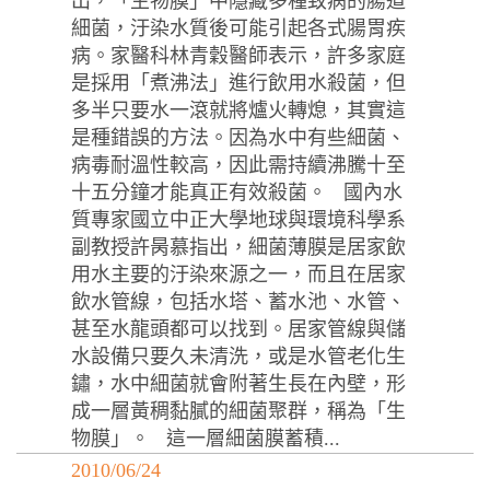
出，「生物膜」中隱藏多種致病的腸道
細菌，汙染水質後可能引起各式腸胃疾
病。家醫科林青穀醫師表示，許多家庭
是採用「煮沸法」進行飲用水殺菌，但
多半只要水一滾就將爐火轉熄，其實這
是種錯誤的方法。因為水中有些細菌、
病毒耐溫性較高，因此需持續沸騰十至
十五分鐘才能真正有效殺菌。 國內水
質專家國立中正大學地球與環境科學系
副教授許昺慕指出，細菌薄膜是居家飲
用水主要的汙染來源之一，而且在居家
飲水管線，包括水塔、蓄水池、水管、
甚至水龍頭都可以找到。居家管線與儲
水設備只要久未清洗，或是水管老化生
鏽，水中細菌就會附著生長在內壁，形
成一層黃稠黏膩的細菌聚群，稱為「生
物膜」。 這一層細菌膜蓄積...
2010/06/24