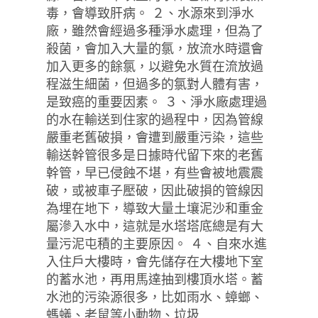
毒，會導致肝病。 ２、水源來到淨水
廠，雖然會經過多種淨水處理，但為了
殺菌，會加入大量的氯，放流水時還會
加入更多的餘氯，以避免水質在流放過
程滋生細菌，但過多的氯對人體有害，
是致癌的重要因素。 ３、淨水廠處理過
的水在輸送到住家的過程中，因為管線
嚴重老舊破損，會遭到嚴重污染，這些
輸送幹管很多是日據時代留下來的老舊
幹管，早已侵蝕不堪，有些會被地震震
破，或被車子壓破，因此破損的管線因
為埋在地下，導致大量土壤泥沙和重金
屬滲入水中，這就是水塔塔底總是有大
量污泥屯積的主要原因。 ４、自來水進
入住戶大樓時，會先儲存在大樓地下室
的蓄水池，再用馬達抽到樓頂水塔。蓄
水池的污染源很多，比如雨水、蟑螂、
螞蟻、老鼠等小動物、垃圾...