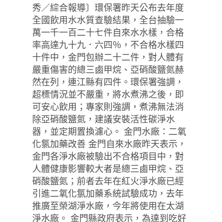
秀／綜合報導〕環保署昨天公布去年度
全國飲用水水質查驗結果，全台抽驗一
萬一千一百二十七件自來水水樣，合格
率高達九十九．六四％，不合格水樣四
十件中，金門包辦二十二件，對人體有
嚴重傷害的總三鹵甲烷、亞硝酸鹽氮赫
然在列，連江縣有四件。環保署強調，
超標情況並不嚴重，將水煮沸之後，即
可安心飲用；專家則強調，煮沸無法消
除亞硝酸鹽氮，建議安裝活性碳淨水
器，並定期置換濾心。 金門水廠：二氧
化氯加藥改善 金門自來水廠昨天表示，
金門各淨水廠被驗出不合格項目中，對
人體健康影響較大者是總三鹵甲烷、亞
硝酸鹽氮；前者去年在紅火淨水廠已經
引進二氧化氯加藥系統試驗成功，去年
推廣至榮湖淨水廠，今年將使用在太湖
淨水廠。 金門縣政府表示，為達到吃好