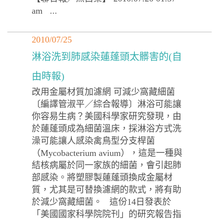
am ...
2010/07/25
淋浴洗到肺感染蓮蓬頭太髒害的(自
由時報)
改用金屬材質加濾網 可減少窩藏細菌
〔編譯管淑平／綜合報導〕淋浴可能讓
你容易生病？美國科學家研究發現，由
於蓮蓬頭成為細菌溫床，採淋浴方式洗
澡可能讓人感染禽鳥型分支桿菌
（Mycobacterium avium），這是一種與
結核病屬於同一家族的細菌，會引起肺
部感染。將塑膠製蓮蓬頭換成金屬材
質，尤其是可替換濾網的款式，將有助
於減少窩藏細菌。 這份14日發表於
「美國國家科學院院刊」的研究報告指