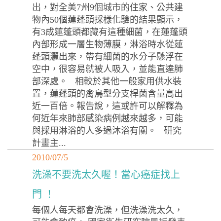
出，對全美7州9個城市的住家、公共建
物內50個蓮蓬頭採樣化驗的結果顯示，
有3成蓮蓬頭都藏有這種細菌，在蓮蓬頭
內部形成一層生物薄膜，淋浴時水從蓮
蓬頭灑出來，帶有細菌的水分子懸浮在
空中，很容易就被人吸入，並能直達肺
部深處。 相較於其他一般家用供水裝
置，蓮蓬頭的禽鳥型分支桿菌含量高出
近一百倍。報告說，這或許可以解釋為
何近年來肺部感染病例越來越多，可能
與採用淋浴的人多過沐浴有關。 研究
計畫主...
2010/07/5
洗澡不要洗太久喔！當心癌症找上
門 ！
每個人每天都會洗澡，但洗澡洗太久，