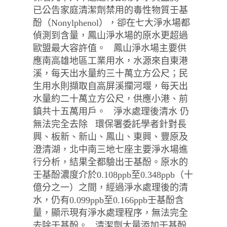
已公告家庭清潔劑禁用的毒性物質壬基
酚（Nonylphenol），卻在七大淨水場都
偵測到含量，鳳山淨水場的原水更超過
歐盟最大容許值。 鳳山淨水場主要供
應南高雄地區工業用水，水源來自東港
溪，每天出水量約三十萬立方公尺；民
生用水則擷取自高屏溪攔河堰，每天出
水量約二十萬立方公尺，供應小港、前
鎮共十五萬用戶。 淨水處理後清水 仍
無法完全去除 環保署委託學者針對長
興、板新、新山、鳳山、東興、豐原及
澄清湖，北中南三地七座主要淨水場進
行分析，結果全都驗出壬基酚。原水的
壬基酚濃度介於0.108ppb至0.348ppb（十
億分之一）之間，經過淨水處理後的清
水，仍有0.099ppb至0.166ppb壬基酚含
量，顯示現有淨水處理程序，無法完全
去除壬基酚。 清潔劑大量添加壬基酚