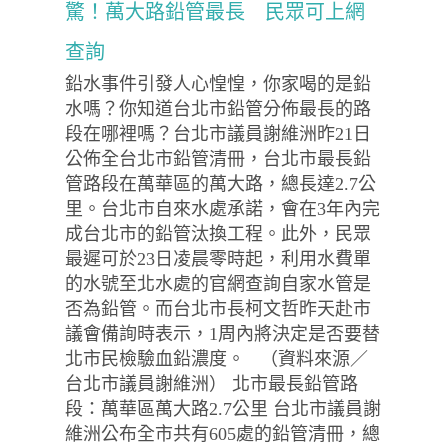
驚！萬大路鉛管最長 民眾可上網
查詢
鉛水事件引發人心惶惶，你家喝的是鉛
水嗎？你知道台北市鉛管分佈最長的路
段在哪裡嗎？台北市議員謝維洲昨21日
公佈全台北市鉛管清冊，台北市最長鉛
管路段在萬華區的萬大路，總長達2.7公
里。台北市自來水處承諾，會在3年內完
成台北市的鉛管汰換工程。此外，民眾
最遲可於23日凌晨零時起，利用水費單
的水號至北水處的官網查詢自家水管是
否為鉛管。而台北市長柯文哲昨天赴市
議會備詢時表示，1周內將決定是否要替
北市民檢驗血鉛濃度。 （資料來源／
台北市議員謝維洲） 北市最長鉛管路
段：萬華區萬大路2.7公里 台北市議員謝
維洲公布全市共有605處的鉛管清冊，總