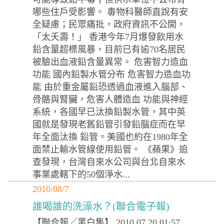
哪些住戶受影響。 毒物科醫師直說有安
全疑慮；民眾痛批，政府資訊不公開，
「太夭壽！」 香港今年7月爆發飲用水
鉛含量超標風暴，目前已有逾70名居民
被驗出血液鉛含量異常。 危害智力造血
功能 國內鉛製水管分布 危害智力造血功
能 由於重金屬鉛恐透過血液進入腦部、
骨骼與腎臟，危害人體造血 功能與神經
系統，各國早已汰換鉛製水管，其中英
國就是發現老舊鉛管引發鉛腦症而在早
年全面汰換 鉛管。美國也約在1980年全
面禁止輸水管線使用鉛管。 《蘋果》追
查發現，台灣自來水公司與台北自來水
事業處轄下的50個淨水...
2010/08/7
誰喝誰的洗澡水？(聯合電子報)
【聯合報╱黑白集】 2010.07.20 01:57