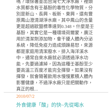
嗎？環保署查出台灣七大淨水廠，裡頭
水質都含有壬基酚的毒性化學物質，分
別是新山、長興、板新、東興，還有豐
原鳳山澄清湖淨水廠，其中鳳山的含量
更是超過歐盟標準達到0.348。什麼是壬
基酚，其實它是一種環境荷爾蒙，廣泛
用於清潔劑添加物，會干擾人體內分泌
系統，降低免疫力造成煩躁易怒，來源
都是家庭用清潔廢水，排入海洋溪水
中，通常自來水廠就必須透過淨水功
能，先要過濾掉，因為這種壬基酚至少
要高溫三百度才能完全揮發。如果沒有
揮發，就會隨著飲用水慢慢累積人體內
影響健康，不過淨水廠只是把關動作，
真正的根...
2010/07/2
外食健康「酸」的快~先從喝水