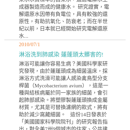
成器製造而成的健康水。 研究證實，電
解還原水因帶有負電位，具有較強的還
原性，有助抗氧化、防衰老；而在半世
紀以前，日本就已經開始研究電解還原
水...
2010/07/1
淋浴洗到肺感染 蓮蓬頭太髒害的!
淋浴可能讓你容易生病？美國科學家研
究發現，由於蓮蓬頭成為細菌溫床，採
淋浴方式洗澡可能讓人感染禽鳥型分支
桿菌（Mycobacterium avium），這是一
種與結核病屬於同一家族的細菌，會引
起肺部感染。將塑膠製蓮蓬頭換成金屬
材質，尤其是可替換濾網的款式，將有
助於減少窩藏細菌。 這份14日發表於
「美國國家科學院院刊」的研究報告指
出，對全美7州9個城市的住家、公共建