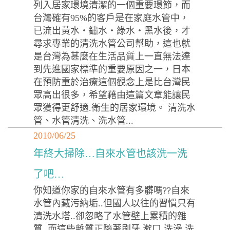
列入居家環境清潔的一個重要環節，而
台灣確有95%的客戶是在家庭水管中，
已流出黃水‧鏽水‧綠水‧黑水後，才
尋求專業的清洗水管公司幫助，這也就
是台灣為甚麼在生活品質上一直無法達
到先進國家標準的重要原因之一，日本
在預防重於治療這個觀念上是比台灣民
眾高出很多，希望藉由這篇文章能讓民
眾獲得更舒適.衛生的居家環境。 清洗水
管、水管清洗、洗水管...
2010/06/25
年終大掃除…自來水管也該洗一洗
了吧…
你知道你家的自來水管有多髒嗎??自來
水管內藏污納垢..但國人以往的習慣只有
清洗水塔..卻忽略了水管壁上累積的雜
質..而這些雜質正隨著刷牙.漱口.洗澡.洗