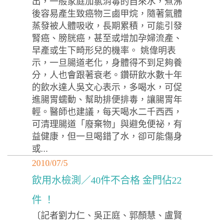
出，一般家庭加氯消毒的自來水，煮沸
後容易產生致癌物三鹵甲烷，隨著氣體
蒸發被人體吸收，長期累積，可能引發
腎癌、膀胱癌，甚至或增加孕婦流產、
早產或生下畸形兒的機率。 姚偉明表
示，一旦腸道老化，身體得不到足夠養
分，人也會跟著衰老。鑽研飲水數十年
的飲水達人吳文心表示，多喝水，可促
進腸胃蠕動、幫助排便排毒，讓腸胃年
輕。醫師也建議，每天喝水二千西西，
可清理腸道「廢棄物」與避免便祕，有
益健康，但一旦喝錯了水，卻可能傷身
或...
2010/07/5
飲用水檢測／40件不合格 金門佔22
件 ！
〔記者劉力仁、吳正庭、郭顏慧、盧賢