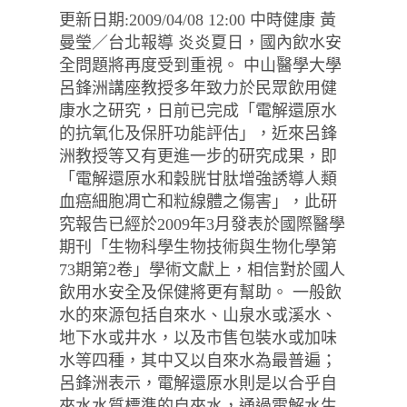
更新日期:2009/04/08 12:00 中時健康 黃
曼瑩／台北報導 炎炎夏日，國內飲水安
全問題將再度受到重視。 中山醫學大學
呂鋒洲講座教授多年致力於民眾飲用健
康水之研究，日前已完成「電解還原水
的抗氧化及保肝功能評估」，近來呂鋒
洲教授等又有更進一步的研究成果，即
「電解還原水和穀胱甘肽增強誘導人類
血癌細胞凋亡和粒線體之傷害」，此研
究報告已經於2009年3月發表於國際醫學
期刊「生物科學生物技術與生物化學第
73期第2卷」學術文獻上，相信對於國人
飲用水安全及保健將更有幫助。 一般飲
水的來源包括自來水、山泉水或溪水、
地下水或井水，以及市售包裝水或加味
水等四種，其中又以自來水為最普遍；
呂鋒洲表示，電解還原水則是以合乎自
來水水質標準的自來水，通過電解水生