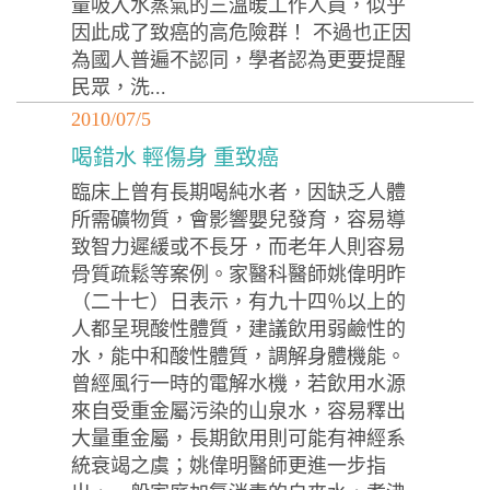
量吸入水蒸氣的三溫暖工作人員，似乎
因此成了致癌的高危險群！ 不過也正因
為國人普遍不認同，學者認為更要提醒
民眾，洗...
2010/07/5
喝錯水 輕傷身 重致癌
臨床上曾有長期喝純水者，因缺乏人體
所需礦物質，會影響嬰兒發育，容易導
致智力遲緩或不長牙，而老年人則容易
骨質疏鬆等案例。家醫科醫師姚偉明昨
（二十七）日表示，有九十四％以上的
人都呈現酸性體質，建議飲用弱鹼性的
水，能中和酸性體質，調解身體機能。
曾經風行一時的電解水機，若飲用水源
來自受重金屬污染的山泉水，容易釋出
大量重金屬，長期飲用則可能有神經系
統衰竭之虞；姚偉明醫師更進一步指