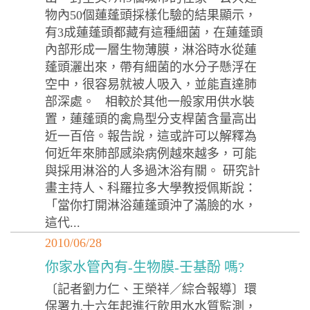
物內50個蓮蓬頭採樣化驗的結果顯示，
有3成蓮蓬頭都藏有這種細菌，在蓮蓬頭
內部形成一層生物薄膜，淋浴時水從蓮
蓬頭灑出來，帶有細菌的水分子懸浮在
空中，很容易就被人吸入，並能直達肺
部深處。 相較於其他一般家用供水裝
置，蓮蓬頭的禽鳥型分支桿菌含量高出
近一百倍。報告說，這或許可以解釋為
何近年來肺部感染病例越來越多，可能
與採用淋浴的人多過沐浴有關。 研究計
畫主持人、科羅拉多大學教授佩斯說：
「當你打開淋浴蓮蓬頭沖了滿臉的水，
這代...
2010/06/28
你家水管內有-生物膜-壬基酚 嗎?
〔記者劉力仁、王榮祥／綜合報導〕環
保署九十六年起進行飲用水水質監測，