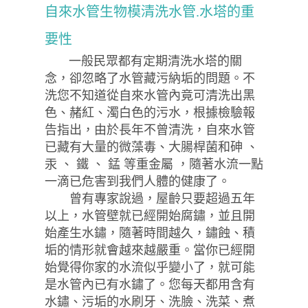
自來水管生物模清洗水管.水塔的重
要性
一般民眾都有定期清洗水塔的關
念，卻忽略了水管藏污納垢的問題。不
洗您不知道從自來水管內竟可清洗出黑
色、赭紅、濁白色的污水，根據檢驗報
告指出，由於長年不曾清洗，自來水管
已藏有大量的微藻毒、大腸桿菌和砷 、
汞 、 鐵 、 錳 等重金屬 ，隨著水流一點
一滴已危害到我們人體的健康了。
曾有專家說過，屋齡只要超過五年
以上，水管壁就已經開始腐鏽，並且開
始產生水鏽，隨著時間越久，鏽蝕、積
垢的情形就會越來越嚴重。當你已經開
始覺得你家的水流似乎變小了，就可能
是水管內已有水鏽了。您每天都用含有
水鏽、污垢的水刷牙、洗臉、洗菜、煮