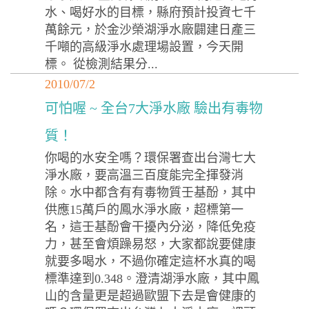
水、喝好水的目標，縣府預計投資七千
萬餘元，於金沙榮湖淨水廠闢建日產三
千噸的高級淨水處理場設置，今天開
標。 從檢測結果分...
2010/07/2
可怕喔 ~ 全台7大淨水廠 驗出有毒物
質！
你喝的水安全嗎？環保署查出台灣七大
淨水廠，要高溫三百度能完全揮發消
除。水中都含有有毒物質壬基酚，其中
供應15萬戶的鳳水淨水廠，超標第一
名，這壬基酚會干擾內分泌，降低免疫
力，甚至會煩躁易怒，大家都說要健康
就要多喝水，不過你確定這杯水真的喝
標準達到0.348。澄清湖淨水廠，其中鳳
山的含量更是超過歐盟下去是會健康的