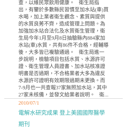
查，以維民眾飲用健康。 衛生局指
出，有鑒於多數縣民習慣至加水站(車)買
水喝，加上業者衛生觀念、素質與提供
的水質良莠不齊，造成管理上問題。為
加強加水站合法化及水質衛生管理，衛
生局今年1月至9月8日抽驗縣內884家加
水站(車)水質，共有86件不合格，經輔導
後，大多皆已複驗通過。 衛生局進一
步說明，檢驗項目包括水質、水源許可
證、衛生管理人員證書、加水站核准證
明書是否過期，不合格業者大多為違反
水源許可證明有效期限過期未更換。而
7-9月也一共查報37家無照加水站，其中
27家未核備，並發文給業者說明。 衛...
2010/07/1
電解水研究成果 登上美國國際醫學
期刊