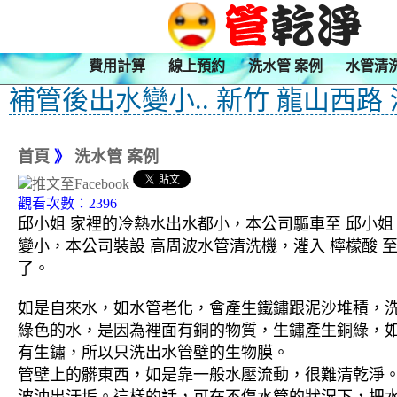
費用計算
線上預約
洗水管 案例
水管清
補管後出水變小.. 新竹 龍山西路
首頁
》
洗水管 案例
觀看次數：2396
邱小姐 家裡的冷熱水出水都小，本公司驅車至 邱小姐
變小，本公司裝設 高周波水管清洗機，灌入 檸檬酸 
了。
如是自來水，如水管老化，會產生鐵鏽跟泥沙堆積，
綠色的水，是因為裡面有銅的物質，生鏽產生銅綠，
有生鏽，所以只洗出水管壁的生物膜。
管壁上的髒東西，如是靠一般水壓流動，很難清乾淨。 