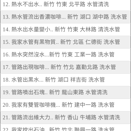
12. 熱水不出水.. 新竹 竹東 北平路 水管清洗
13. 熱水管流出香濃咖啡... 新竹 湖口 湖中路 洗水管
14. 熱水出水量變小.. 新竹 竹東 大林路 清洗水管
15. 我家水管有黑物質.. 新竹 北區 仁德街 洗水管
16. 熱水突然沒水...新竹 竹東 工業一路 洗水管
17. 管路出現咖啡... 新竹 竹北 嘉勤北路 洗水管
18. 水管出黑水... 新竹 湖口 祥吉街 洗水管
19. 管路噴出石塊.. 新竹 龍山東路 水管清洗
20. 我家有雙管咖啡機... 新竹 建中一路 洗水管
21. 管路流出維大力.. 新竹 香山 牛埔路 水管清洗
22. 我家挖出石油.. 新竹 竹北 聯興一路 洗水管