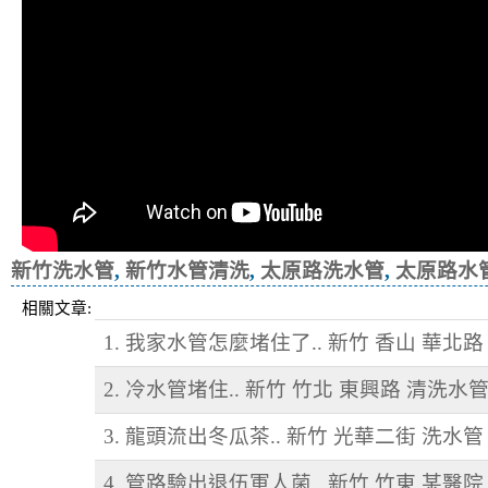
新竹洗水管
,
新竹水管清洗
,
太原路洗水管
,
太原路水
相關文章:
1. 我家水管怎麼堵住了.. 新竹 香山 華北
2. 冷水管堵住.. 新竹 竹北 東興路 清洗水
3. 龍頭流出冬瓜茶.. 新竹 光華二街 洗水管
4. 管路驗出退伍軍人菌.. 新竹 竹東 某醫院