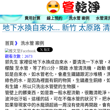
費用計算
線上預約
洗水管 案例
水管清
地下水換自來水... 新竹 太原路 
首頁
》
洗水管 案例
觀看次數：2673
郭先生 家裡從地下水換成自來水，要清洗一下水管，本
檬酸 至水管，等了約15分，開啟 水管清洗機 ，啟
如是自來水，如水管老化，會產生鐵鏽跟泥沙堆積，
綠色的水，是因為裡面有銅的物質，生鏽產生銅綠，
有生鏽，所以只洗出水管壁的生物膜。
管壁上的髒東西，如是靠一般水壓流動，很難清乾淨。 
波沖出汙垢。這樣的話，可在不傷水管的狀況下，把
如果發現家中的水龍頭超過一周沒有使用再開啟，會