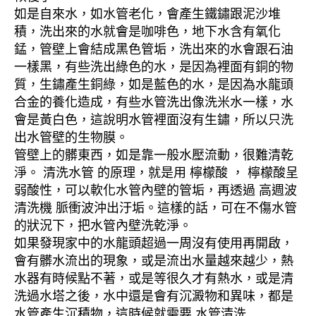
如是自來水，如水管老化，會產生鐵鏽跟泥沙堆
積，洗出來的水就會是咖啡色，地下水含有氧化
錳，管壁上會結成黑色管垢，洗出來的水會跟石油
一樣黑，有些洗出綠色的水，是因為裡面有銅的物
質，生鏽產生銅綠，如是藍色的水，是因為水龍頭
合金的養化造成，有些水管洗出像洗米水一樣，水
會是黃白色，這說明水管裡面沒有生鏽，所以只洗
出水管壁的生物膜。
管壁上的髒東西，如是靠一般水壓流動，很難清乾
淨。 清洗水管 的原理，就是用 檸檬酸 ， 檸檬酸呈
弱酸性，可以軟化水管內壁的管垢，再透過 高週波
清洗機 脈衝波沖出汙垢。這樣的話，可在不傷水管
的狀況下，把水管內壁洗乾淨。
如果發現家中的水龍頭超過一周沒有使用再開啟，
會有髒水流出的現象，或是流出水量越來越少，熱
水器有時候點不著，或是等很久才有熱水，或是清
洗過水塔之後，水中還是會有沉澱物和異味，都是
水管產生沉積物，這時候就需要 水管清洗